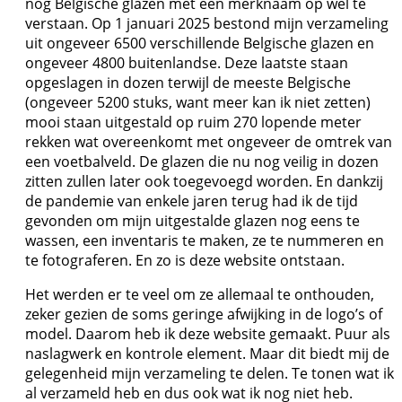
nog Belgische glazen met een merknaam op wel te
verstaan. Op 1 januari 2025 bestond mijn verzameling
uit ongeveer 6500 verschillende Belgische glazen en
ongeveer 4800 buitenlandse. Deze laatste staan
opgeslagen in dozen terwijl de meeste Belgische
(ongeveer 5200 stuks, want meer kan ik niet zetten)
mooi staan uitgestald op ruim 270 lopende meter
rekken wat overeenkomt met ongeveer de omtrek van
een voetbalveld. De glazen die nu nog veilig in dozen
zitten zullen later ook toegevoegd worden. En dankzij
de pandemie van enkele jaren terug had ik de tijd
gevonden om mijn uitgestalde glazen nog eens te
wassen, een inventaris te maken, ze te nummeren en
te fotograferen. En zo is deze website ontstaan.
Het werden er te veel om ze allemaal te onthouden,
zeker gezien de soms geringe afwijking in de logo’s of
model. Daarom heb ik deze website gemaakt. Puur als
naslagwerk en kontrole element. Maar dit biedt mij de
gelegenheid mijn verzameling te delen. Te tonen wat ik
al verzameld heb en dus ook wat ik nog niet heb.