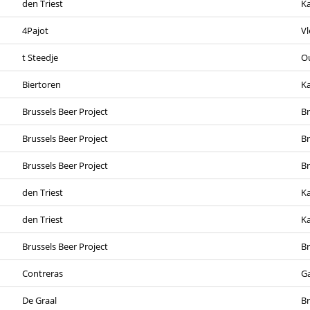
den Triest
Ka
4Pajot
V
t Steedje
O
Biertoren
K
Brussels Beer Project
Br
Brussels Beer Project
Br
Brussels Beer Project
Br
den Triest
Ka
den Triest
Ka
Brussels Beer Project
Br
Contreras
G
De Graal
Br