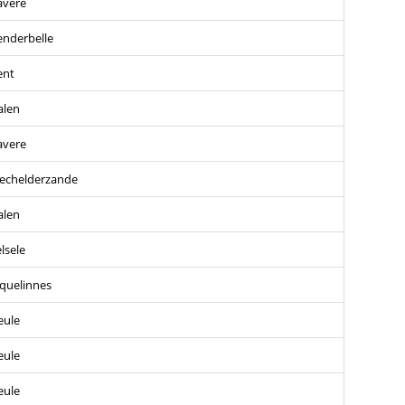
avere
nderbelle
ent
alen
avere
echelderzande
alen
lsele
quelinnes
eule
eule
eule