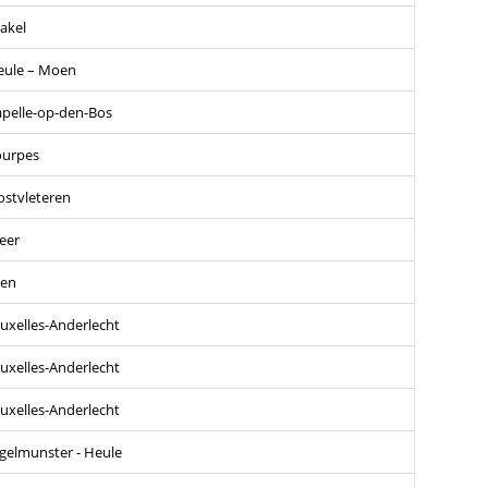
akel
eule – Moen
pelle-op-den-Bos
ourpes
stvleteren
eer
sen
uxelles-Anderlecht
uxelles-Anderlecht
uxelles-Anderlecht
gelmunster - Heule