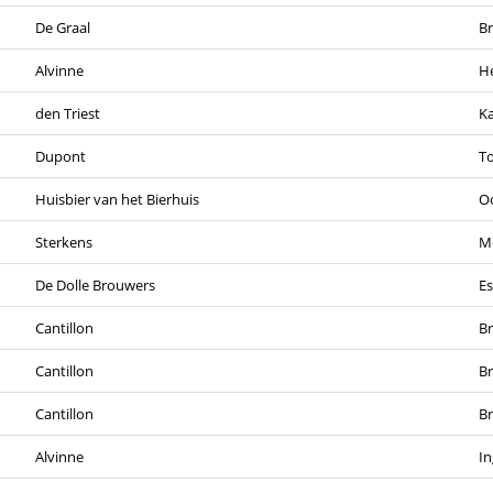
De Graal
Br
Alvinne
H
den Triest
Ka
Dupont
T
Huisbier van het Bierhuis
Oo
Sterkens
M
De Dolle Brouwers
E
Cantillon
Br
Cantillon
Br
Cantillon
Br
Alvinne
In