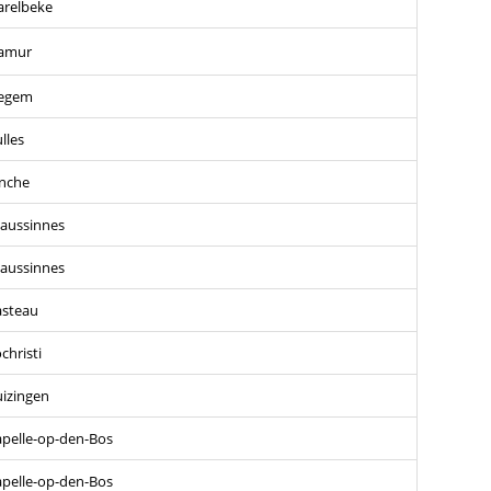
arelbeke
amur
zegem
lles
nche
aussinnes
aussinnes
asteau
christi
izingen
pelle-op-den-Bos
pelle-op-den-Bos