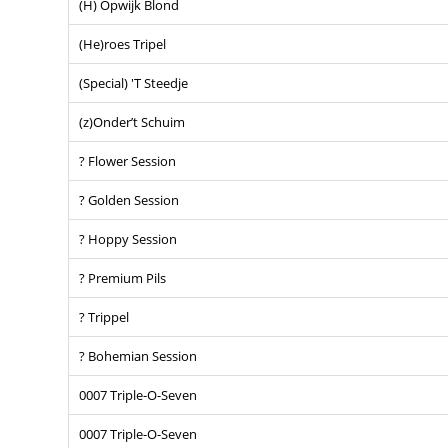
(H) Opwijk Blond
(He)roes Tripel
(Special) 'T Steedje
(z)Onder’t Schuim
? Flower Session
? Golden Session
? Hoppy Session
? Premium Pils
? Trippel
? Bohemian Session
0007 Triple-O-Seven
0007 Triple-O-Seven