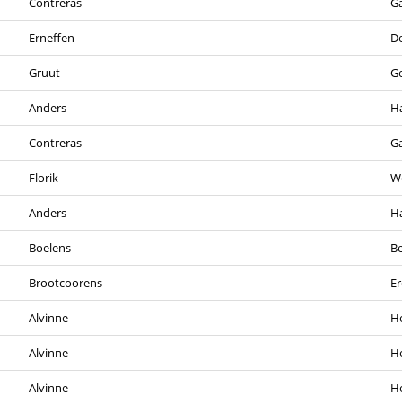
Contreras
G
Erneffen
De
Gruut
G
Anders
H
Contreras
G
Florik
W
Anders
H
Boelens
Be
Brootcoorens
Er
Alvinne
H
Alvinne
H
Alvinne
H