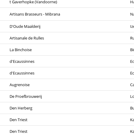
t Gaverhopke (Vandoorne)
H
Artisans Brasseurs - Mibrana
N
D'Oude Maalderij
I
Artisanale de Rulles
Ru
La Binchoise
Bi
d'Ecaussinnes
Ec
d'Ecaussinnes
Ec
Augrenoise
C
De Proefbrouwerij
Lo
Den Herberg
Bu
Den Triest
Ka
Den Triest
Ka